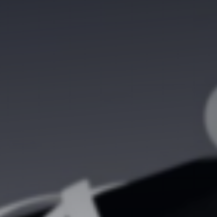
Évaluer un préjudice
Valorisations contradictoires
Diagnostic valorisation
Conseils en stratégie
Conseil en propriété intellectuelle
Financements
Ingénierie de projet
Fiscalité & report d’imposition
IP Box pour rentabiliser vos idées
Business plan, modélisation financière
Master Classes & Ateliers