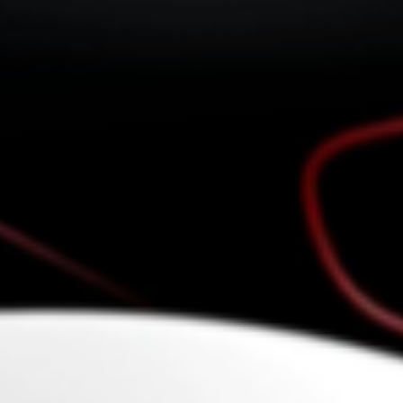
PMI/PME
Start-up – porteurs de projets
Incubateurs & pépinières
Laboratoires – Universités
Pôles de compétitivité,
Clusters, Institutionnels
ETI – Grands comptes
Quelques références…