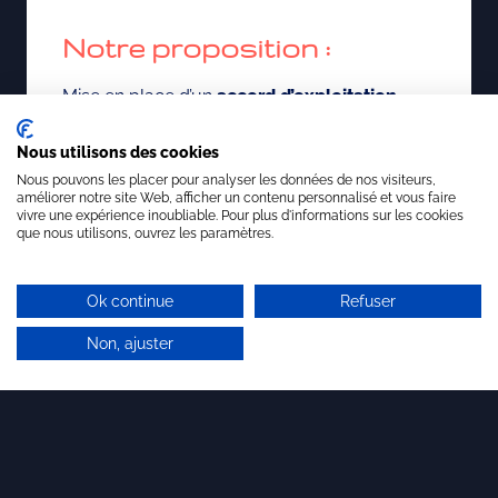
Notre proposition :
Mise en place d’un
accord d’exploitation
industriel
via une ouverture du capital.
Nous utilisons des cookies
Nous pouvons les placer pour analyser les données de nos visiteurs,
améliorer notre site Web, afficher un contenu personnalisé et vous faire
vivre une expérience inoubliable. Pour plus d'informations sur les cookies
que nous utilisons, ouvrez les paramètres.
Documents disponibles
sur demande :
Ok continue
Refuser
Non, ajuster
Le
dossier de présentation non
confidentiel
de l’invention,
Document de présentation des différentes
options de personnalisation du système de
verrouillage,
Des informations supplémentaires