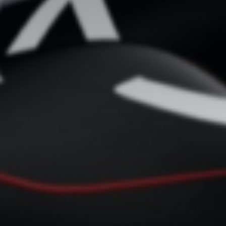
Adossement industriel
Recherche de licenciés
Transfert de technologie
M&A
Diversifier ses activités
Missions packagées
L’équipe
Notre histoire
Nos valeurs
Les partenariats