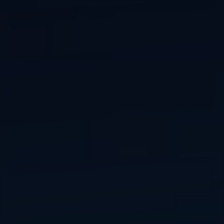
Adossement industriel
Recherche de licenciés
Transfert de technologie
M&A
Diversifier ses activités
Missions packagées
L’équipe
Notre histoire
Nos valeurs
Les partenariats