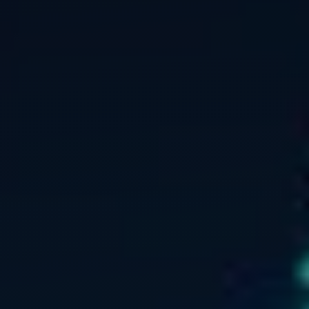
PMI/PME
Start-up – porteurs de projets
Incubateurs & pépinières
Laboratoires – Universités
Pôles de compétitivité,
Clusters, Institutionnels
ETI – Grands comptes
Quelques références…