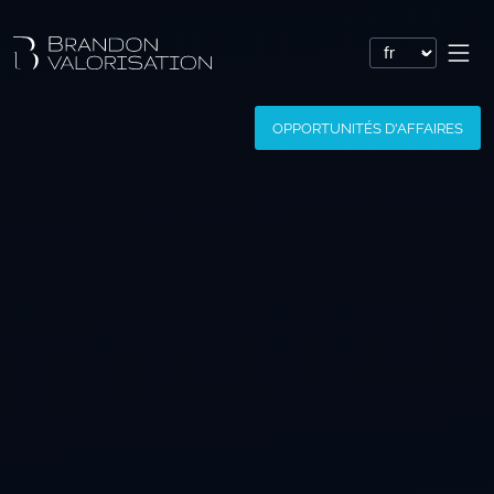
Valorisation financière
OPPORTUNITÉS D'AFFAIRES
Valorisation express : Valo’Flash
Valoriser un brevet
Valoriser une marque
Valoriser une société
Valoriser un logiciel
Valoriser un nom de domaine
Valoriser un site Internet
Valoriser des savoir-faire