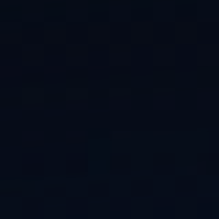
Évaluer un préjudice
Valorisations contradictoires
Diagnostic valorisation
Conseils en stratégie
Conseil en propriété intellectuelle
Financements
Ingénierie de projet
Fiscalité & report d’imposition
IP Box pour rentabiliser vos idées
Business plan, modélisation financière
Master Classes & Ateliers