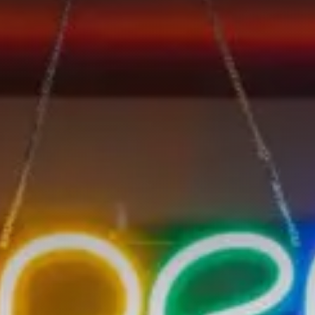
Évaluer un préjudice
Valorisations contradictoires
Diagnostic valorisation
Conseils en stratégie
Conseil en propriété intellectuelle
Financements
Ingénierie de projet
Fiscalité & report d’imposition
IP Box pour rentabiliser vos idées
Business plan, modélisation financière
Master Classes & Ateliers