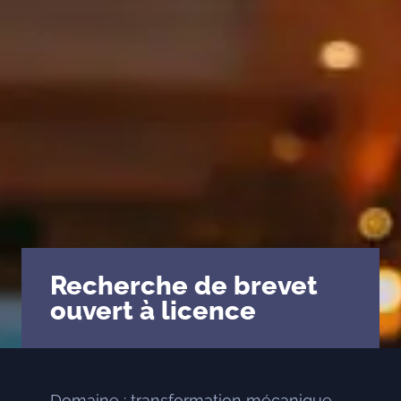
PMI/PME
Start-up – porteurs de projets
Incubateurs & pépinières
Laboratoires – Universités
Pôles de compétitivité,
Clusters, Institutionnels
ETI – Grands comptes
Quelques références…
Recherche de brevet
ouvert à licence
Domaine : transformation mécanique