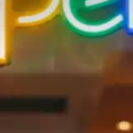
Adossement industriel
Recherche de licenciés
Transfert de technologie
M&A
Diversifier ses activités
Missions packagées
L’équipe
Notre histoire
Nos valeurs
Les partenariats