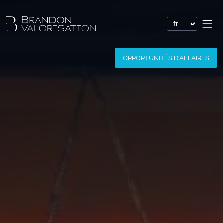
Valorisation financière
OPPORTUNITÉS D'AFFAIRES
Valorisation express : Valo’Flash
Valoriser un brevet
Valoriser une marque
Valoriser une société
Valoriser un logiciel
Valoriser un nom de domaine
Valoriser un site Internet
Valoriser des savoir-faire