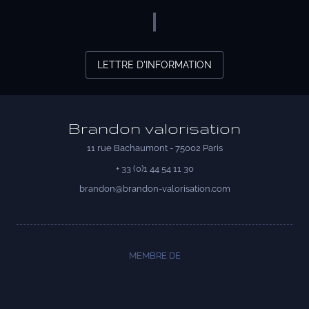
Adossement industriel
Recherche de licenciés
Transfert de technologie
LETTRE D'INFORMATION
M&A
Diversifier ses activités
Brandon valorisation
Missions packagées
11 rue Bachaumont - 75002 Paris
+ 33 (0)1 44 54 11 30
brandon@brandon-valorisation.com
L’équipe
Notre histoire
Nos valeurs
MEMBRE DE
Les partenariats