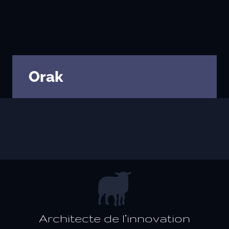
Évaluer un préjudice
Valorisations contradictoires
Diagnostic valorisation
Conseils en stratégie
Orak
Conseil en propriété intellectuelle
Financements
Ingénierie de projet
Fiscalité & report d’imposition
IP Box pour rentabiliser vos idées
Business plan, modélisation financière
Master Classes & Ateliers
Architecte de l’innovation