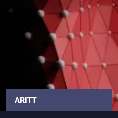
Évaluer un préjudice
Valorisations contradictoires
Diagnostic valorisation
Conseils en stratégie
Conseil en propriété intellectuelle
Financements
Ingénierie de projet
Fiscalité & report d’imposition
IP Box pour rentabiliser vos idées
ARITT
Business plan, modélisation financière
Master Classes & Ateliers