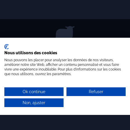
PMI/PME
Start-up – porteurs de projets
Incubateurs & pépinières
Laboratoires – Universités
Architecte de l’innovation
Nous utilisons des cookies
Pôles de compétitivité,
Nous pouvons les placer pour analyser les données de nos visiteurs,
Clusters, Institutionnels
améliorer notre site Web, afficher un contenu personnalisé et vous faire
vivre une expérience inoubliable. Pour plus d'informations sur les cookies
ETI – Grands comptes
que nous utilisons, ouvrez les paramètres.
Quelques références…
LETTRE D'INFORMATION
Ok continue
Refuser
Non, ajuster
Brandon valorisation
11 rue Bachaumont - 75002 Paris
+ 33 (0)1 44 54 11 30