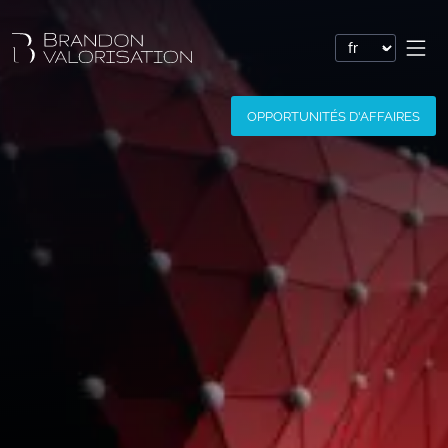
Valorisation financière
OPPORTUNITÉS D'AFFAIRES
Valorisation express : Valo’Flash
Valoriser un brevet
Valoriser une marque
Valoriser une société
Valoriser un logiciel
Valoriser un nom de domaine
Valoriser un site Internet
Valoriser des savoir-faire