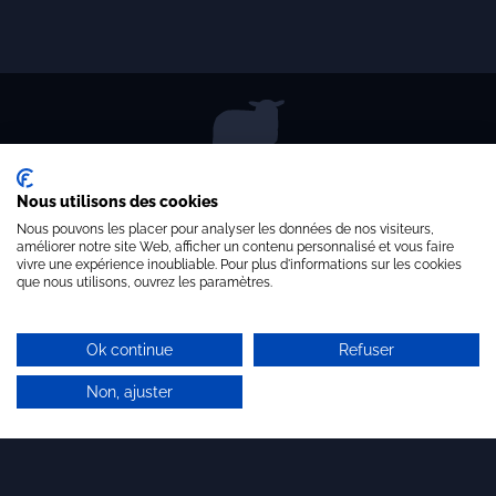
PMI/PME
Start-up – porteurs de projets
Incubateurs & pépinières
Laboratoires – Universités
Architecte de l’innovation
Nous utilisons des cookies
Pôles de compétitivité,
Nous pouvons les placer pour analyser les données de nos visiteurs,
Clusters, Institutionnels
améliorer notre site Web, afficher un contenu personnalisé et vous faire
vivre une expérience inoubliable. Pour plus d'informations sur les cookies
ETI – Grands comptes
que nous utilisons, ouvrez les paramètres.
Quelques références…
LETTRE D'INFORMATION
Ok continue
Refuser
Non, ajuster
Brandon valorisation
11 rue Bachaumont - 75002 Paris
+ 33 (0)1 44 54 11 30