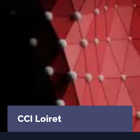
Évaluer un préjudice
Valorisations contradictoires
Diagnostic valorisation
Conseils en stratégie
Conseil en propriété intellectuelle
Financements
Ingénierie de projet
Fiscalité & report d’imposition
IP Box pour rentabiliser vos idées
CCI Loiret
Business plan, modélisation financière
Master Classes & Ateliers