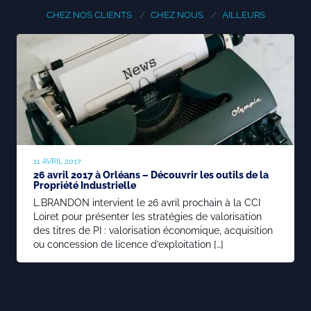
Adossement industriel
CHEZ NOS CLIENTS
CHEZ NOUS
AILLEURS
Recherche de licenciés
Transfert de technologie
M&A
Diversifier ses activités
Missions packagées
11 AVRIL 2017
26 avril 2017 à Orléans – Découvrir les outils de la
Propriété Industrielle
L’équipe
L.BRANDON intervient le 26 avril prochain à la CCI
Loiret pour présenter les stratégies de valorisation
Notre histoire
des titres de PI : valorisation économique, acquisition
ou concession de licence d’exploitation […]
Nos valeurs
Les partenariats