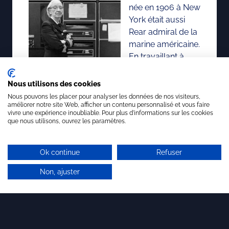
née en 1906 à New
York était aussi
Rear admiral de la
marine américaine.
En travaillant à
IBM, elle invente le
Cobol, ce langage
Nous utilisons des cookies
de programmation
Nous pouvons les placer pour analyser les données de nos visiteurs,
encore utilisé
améliorer notre site Web, afficher un contenu personnalisé et vous faire
vivre une expérience inoubliable. Pour plus d'informations sur les cookies
aujourd’hui.
que nous utilisons, ouvrez les paramètres.
Elle participe à la conception de l’UNIVAC
(Universal Automatic Computer), premier
Ok continue
Refuser
ordinateur commercialisé en 1951. Elle
Non, ajuster
recevra de nombreux hommages et
distinctions pour sa carrière, dont près d’une
cinquantaine de doctorats honoraires et la
médaille présidentielle de la Liberté à titre
posthume en 2016.