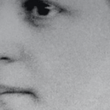
PMI/PME
Start-up – porteurs de projets
Incubateurs & pépinières
Laboratoires – Universités
Pôles de compétitivité,
Clusters, Institutionnels
ETI – Grands comptes
Quelques références…