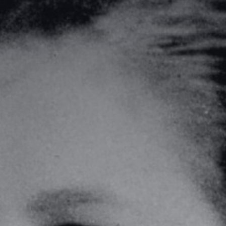
Adossement industriel
Recherche de licenciés
Transfert de technologie
M&A
Diversifier ses activités
Missions packagées
L’équipe
Notre histoire
Nos valeurs
Les partenariats