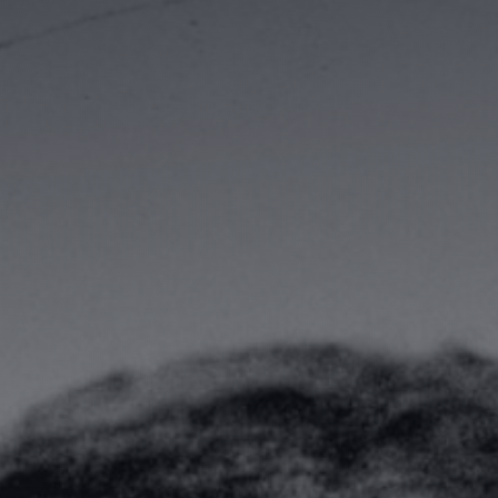
Évaluer un préjudice
Valorisations contradictoires
Diagnostic valorisation
Conseils en stratégie
Conseil en propriété intellectuelle
Financements
Ingénierie de projet
Fiscalité & report d’imposition
IP Box pour rentabiliser vos idées
Business plan, modélisation financière
Master Classes & Ateliers