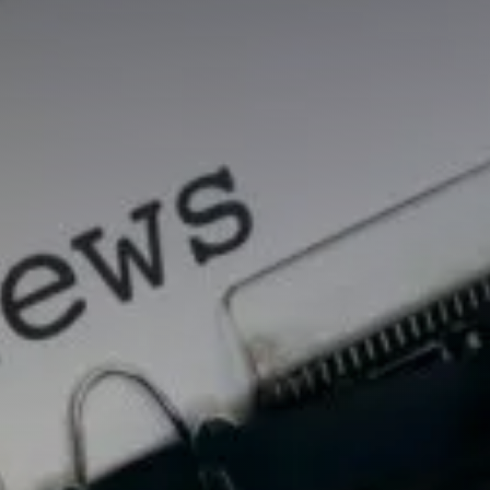
Évaluer un préjudice
Valorisations contradictoires
Diagnostic valorisation
Conseils en stratégie
Conseil en propriété intellectuelle
Financements
Ingénierie de projet
Fiscalité & report d’imposition
IP Box pour rentabiliser vos idées
Business plan, modélisation financière
Master Classes & Ateliers