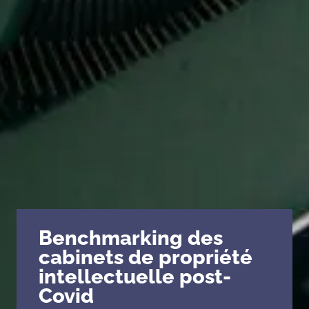
PMI/PME
Start-up – porteurs de projets
Incubateurs & pépinières
Laboratoires – Universités
Pôles de compétitivité,
Clusters, Institutionnels
ETI – Grands comptes
Quelques références…
Benchmarking des
cabinets de propriété
intellectuelle post-
Covid