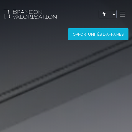
Valorisation financière
OPPORTUNITÉS D'AFFAIRES
Valorisation express : Valo’Flash
Valoriser un brevet
Valoriser une marque
Valoriser une société
Valoriser un logiciel
Valoriser un nom de domaine
Valoriser un site Internet
Valoriser des savoir-faire