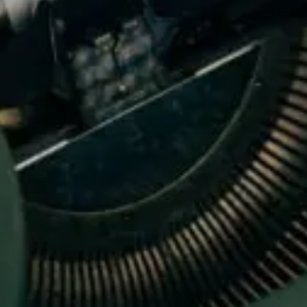
Adossement industriel
Recherche de licenciés
Transfert de technologie
M&A
Diversifier ses activités
Missions packagées
L’équipe
Notre histoire
Nos valeurs
Les partenariats