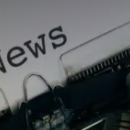
Évaluer un préjudice
Valorisations contradictoires
Diagnostic valorisation
Conseils en stratégie
Conseil en propriété intellectuelle
Financements
Ingénierie de projet
Fiscalité & report d’imposition
IP Box pour rentabiliser vos idées
Business plan, modélisation financière
Master Classes & Ateliers