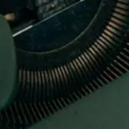
Adossement industriel
Recherche de licenciés
Transfert de technologie
M&A
Diversifier ses activités
Missions packagées
L’équipe
Notre histoire
Nos valeurs
Les partenariats