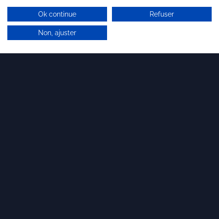
Ok continue
Refuser
Non, ajuster
Derniers articles
17 JUIN 2026
Brandon Valorisation lance son département M&A
Dirigeants de start-up, PME ou ETI : que vous
envisagiez une cession, une acquisition ou une
ouverture de capital, nous structurons notre offre
pour vous accompagner à chaque étape.