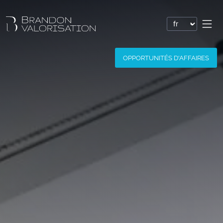
Valorisation financière
OPPORTUNITÉS D'AFFAIRES
Valorisation express : Valo’Flash
Valoriser un brevet
Valoriser une marque
Valoriser une société
Valoriser un logiciel
Valoriser un nom de domaine
Valoriser un site Internet
Valoriser des savoir-faire