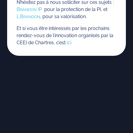
N’hésitez pas à nous solliciter sur ces sujets :
B
IP
pour la protection de la PI, et
RANDON
L.B
, pour sa valorisation.
R
ANDON
Et si vous être intéressés par les prochains
rendez-vous de l’innovation organisés par la
CEEI de Chartres, c’est
ici