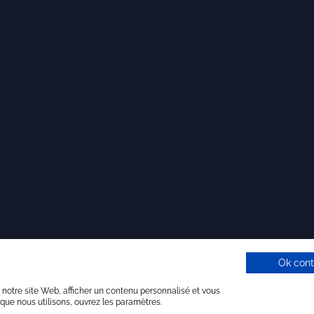
Ok cont
 notre site Web, afficher un contenu personnalisé et vous
 que nous utilisons, ouvrez les paramètres.