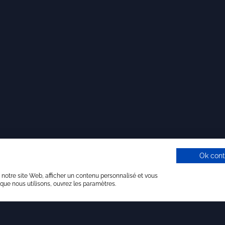
Ok cont
 notre site Web, afficher un contenu personnalisé et vous
 que nous utilisons, ouvrez les paramètres.