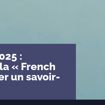
025 :
 la « French
er un savoir-