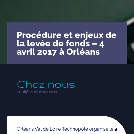
PMI/PME
Start-up – porteurs de projets
Procédure et enjeux de
Incubateurs & pépinières
la levée de fonds – 4
Laboratoires – Universités
avril 2017 à Orléans
Pôles de compétitivité,
Clusters, Institutionnels
ETI – Grands comptes
Chez nous
Quelques références…
Publié le 28 mars 2017
Orléans Val de Loire Technopole organise le
4