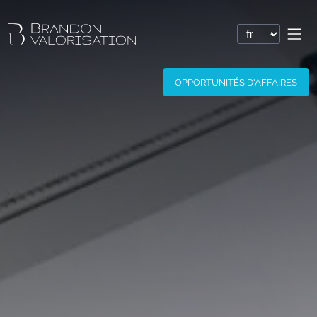
Valorisation financière
OPPORTUNITÉS D'AFFAIRES
Valorisation express : Valo’Flash
Valoriser un brevet
Valoriser une marque
Valoriser une société
Valoriser un logiciel
Valoriser un nom de domaine
Valoriser un site Internet
Valoriser des savoir-faire