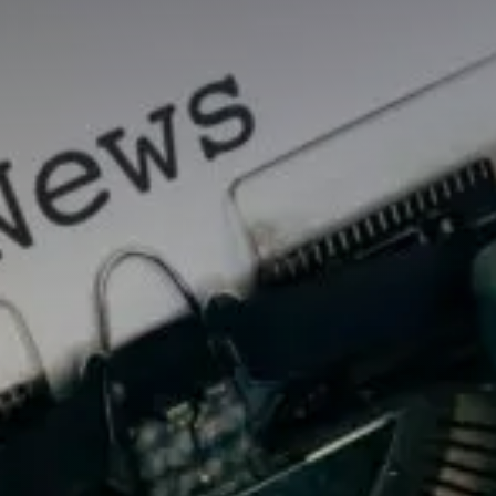
Évaluer un préjudice
Valorisations contradictoires
Diagnostic valorisation
Conseils en stratégie
Conseil en propriété intellectuelle
Financements
Ingénierie de projet
Fiscalité & report d’imposition
IP Box pour rentabiliser vos idées
Business plan, modélisation financière
Master Classes & Ateliers