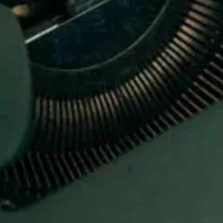
Adossement industriel
Recherche de licenciés
Transfert de technologie
M&A
Diversifier ses activités
Missions packagées
L’équipe
Notre histoire
Nos valeurs
Les partenariats