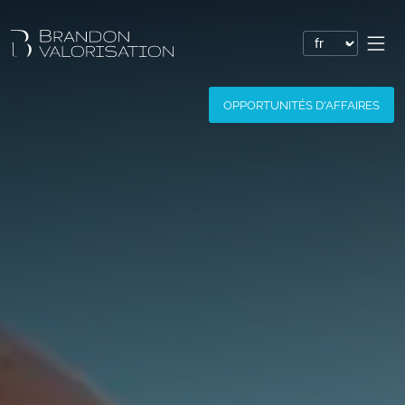
Valorisation financière
OPPORTUNITÉS D'AFFAIRES
Valorisation express : Valo’Flash
Valoriser un brevet
Valoriser une marque
Valoriser une société
Valoriser un logiciel
Valoriser un nom de domaine
Valoriser un site Internet
Valoriser des savoir-faire