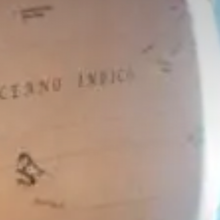
Adossement industriel
Recherche de licenciés
Transfert de technologie
M&A
Diversifier ses activités
Missions packagées
L’équipe
Notre histoire
Nos valeurs
Les partenariats