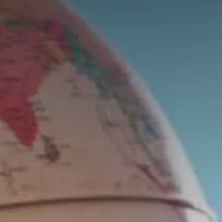
Évaluer un préjudice
Valorisations contradictoires
Diagnostic valorisation
Conseils en stratégie
Conseil en propriété intellectuelle
Financements
Ingénierie de projet
Fiscalité & report d’imposition
IP Box pour rentabiliser vos idées
Business plan, modélisation financière
Master Classes & Ateliers