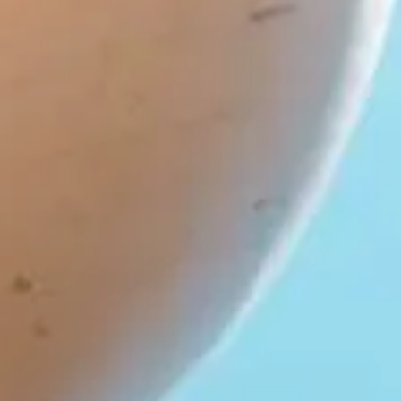
PMI/PME
Start-up – porteurs de projets
Incubateurs & pépinières
Laboratoires – Universités
Pôles de compétitivité,
Clusters, Institutionnels
ETI – Grands comptes
Quelques références…