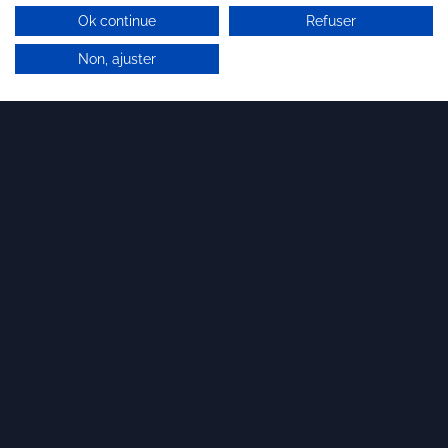
Ok continue
Refuser
Non, ajuster
Derniers articles
17 JUIN 2026
Brandon Valorisation lance son département M&A
Dirigeants de start-up, PME ou ETI : que vous
envisagiez une cession, une acquisition ou une
ouverture de capital, nous structurons notre offre
pour vous accompagner à chaque étape.