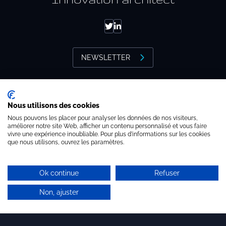
Packaged offers
The team
NEWSLETTER
Our history
Our values
Brandon valorisation
Our partnerships
Nous utilisons des cookies
11 rue Bachaumont - 75002 Paris
Nous pouvons les placer pour analyser les données de nos visiteurs,
améliorer notre site Web, afficher un contenu personnalisé et vous faire
+ 33 (0)1 44 54 11 30
vivre une expérience inoubliable. Pour plus d'informations sur les cookies
que nous utilisons, ouvrez les paramètres.
SMEs
brandon@brandon-valorisation.com
Start-up – project leaders
Ok continue
Refuser
Incubators
Non, ajuster
MEMBER OF
Laboratories – Universities