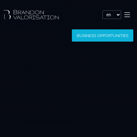
Financial valuation
BUSINESS OPPORTUNITIES
Patent valuation
Trademark valuation
Company valuation
Software valuation
Domain name valuation
Website valuation
Know-how financial valuation
Assessment of damages