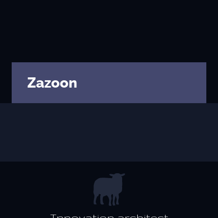
Contradictory valuation study
Valuation diagnosis
Strategy consulting
Intellectual property services
Zazoon
Your business plan, financial modeling
Project Engineering
Know-how financial valuation
Backing
Search for licensees
Technology transfer
Diversification of activities
Innovation architect