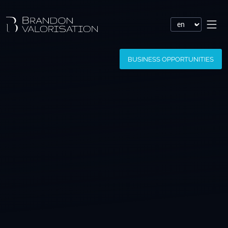
Financial valuation
BUSINESS OPPORTUNITIES
Patent valuation
Trademark valuation
Company valuation
Software valuation
Domain name valuation
Website valuation
Know-how financial valuation
Assessment of damages