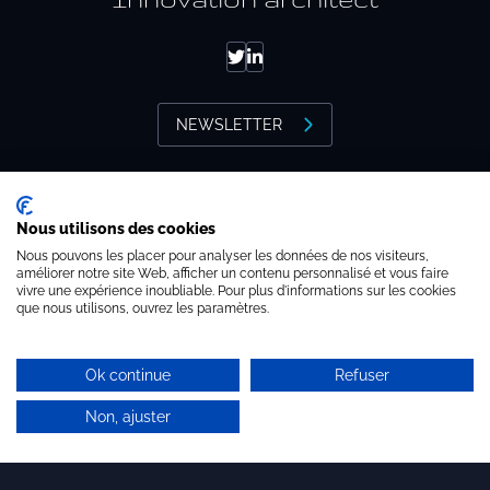
Packaged offers
The team
NEWSLETTER
Our history
Our values
Brandon valorisation
Our partnerships
Nous utilisons des cookies
11 rue Bachaumont - 75002 Paris
Nous pouvons les placer pour analyser les données de nos visiteurs,
améliorer notre site Web, afficher un contenu personnalisé et vous faire
+ 33 (0)1 44 54 11 30
vivre une expérience inoubliable. Pour plus d'informations sur les cookies
que nous utilisons, ouvrez les paramètres.
SMEs
brandon@brandon-valorisation.com
Start-up – project leaders
Ok continue
Refuser
Incubators
Non, ajuster
MEMBER OF
Laboratories – Universities